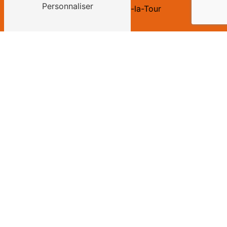
Personnaliser
62260 Cauchy-à-la-Tour
TÉLÉPHONE
03 21 25 66 26
CONTACTEZ-NOUS